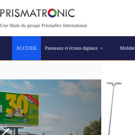
Une filiale du groupe Prismaflex International
ACCUEIL
Panneaux et écrans digitaux
Mobilie
Écran LED 6m² - France
ivision - USA