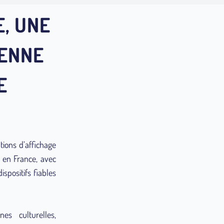
E, UNE
ÉENNE
E
tions d’affichage
s en France, avec
spositifs fiables
es culturelles,