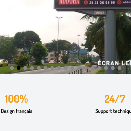
100%
24/7
Design français
Support techniq