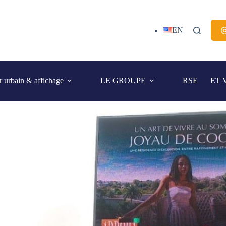
EN
r urbain & affichage
LE GROUPE
RSE
ET 
Ecran 8m² - 