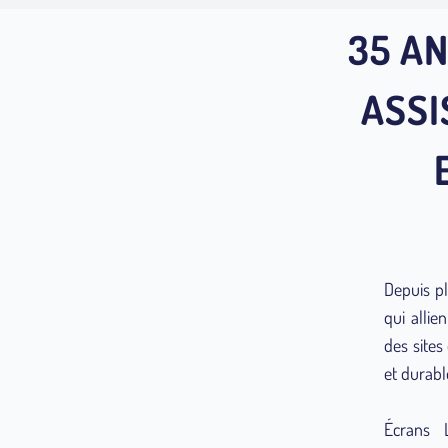
35 AN
ASSI
Depuis pl
qui allie
des sites
et durable
Écrans L