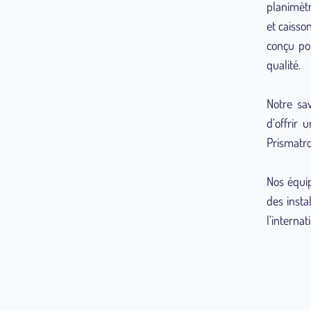
planimètr
et caiss
conçu po
qualité.
Notre sav
d’offrir 
Prismatro
Nos équip
des insta
l’internat