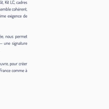
t, Kit LC, cadres
semble cohérent,
même exigence de
grée, nous permet
x — une signature
.
uvre, pour créer
n France comme à