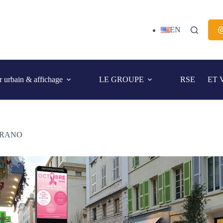
EN
r urbain & affichage
LE GROUPE
RSE
ET 
MURANO