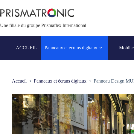
Passer
au
contenu
Une filiale du groupe Prismaflex International
ACCUEIL
Panneaux et écrans digitaux
Mobilie
Accueil
Panneaux et écrans digitaux
Panneau Design 